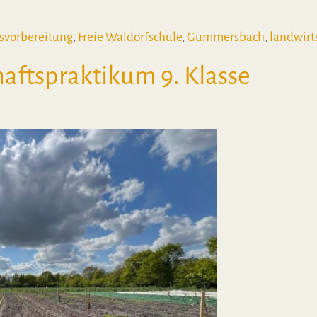
mpiade der 5. Klasse
svorbereitung
,
Freie Waldorfschule
,
Gummersbach
,
landwirt
ympiade der 5. Klasse
haftspraktikum 9. Klasse