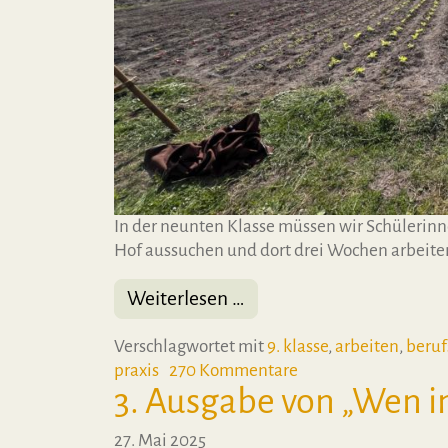
In der neunten Klasse müssen wir Schülerin
Hof aussuchen und dort drei Wochen arbeite
from Rückblick: Landwir
Weiterlesen …
Verschlagwortet mit
9. klasse
,
arbeiten
,
beruf
zu Rückblick: Landw
praxis
270 Kommentare
3. Ausgabe von „Wen in
27. Mai 2025