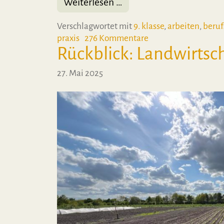
from Rückblick: Die Oly
Weiterlesen …
Verschlagwortet mit
9. klasse
,
arbeiten
,
beruf
zu Rückblick: Die Ol
praxis
276 Kommentare
Rückblick: Landwirtsc
27. Mai 2025