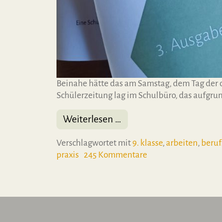
Beinahe hätte das am Samstag, dem Tag der of
Schülerzeitung lag im Schulbüro, das aufgrun
from 3. Ausgabe von „Wen
Weiterlesen …
Verschlagwortet mit
9. klasse
,
arbeiten
,
beruf
zu 3. Ausgabe von „W
praxis
245 Kommentare