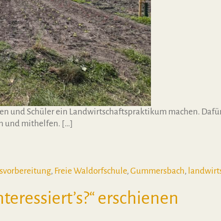
nen und Schüler ein Landwirtschaftspraktikum machen. Dafür
n und mithelfen. […]
tschaftspraktikum 9. Klasse
svorbereitung
,
Freie Waldorfschule
,
Gummersbach
,
landwirt
irtschaftspraktikum 9. Klasse
teressiert’s?“ erschienen