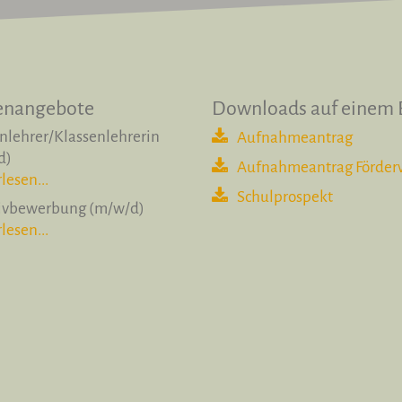
lenangebote
Downloads auf einem B
nlehrer/Klassenlehrerin
Aufnahmeantrag
d)
Aufnahmeantrag Förder
lesen...
Schulprospekt
tivbewerbung (m/w/d)
lesen...