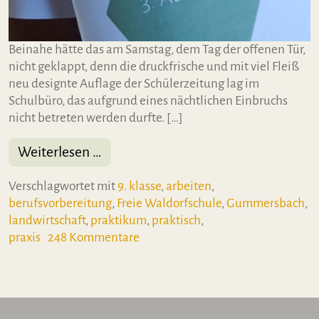
Beinahe hätte das am Samstag, dem Tag der offenen Tür,
nicht geklappt, denn die druckfrische und mit viel Fleiß
neu designte Auflage der Schülerzeitung lag im
Schulbüro, das aufgrund eines nächtlichen Einbruchs
nicht betreten werden durfte. […]
from 3. Ausgabe von „Wen interessier
Weiterlesen …
Verschlagwortet mit
9. klasse
,
arbeiten
,
berufsvorbereitung
,
Freie Waldorfschule
,
Gummersbach
,
landwirtschaft
,
praktikum
,
praktisch
,
zu 3. Ausgabe von „Wen interessier
praxis
248 Kommentare