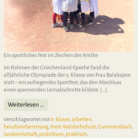
Ein sportliches Fest im Zeichen der Antike
Im Rahmen der Griechenland-Epoche fand die
alljährliche Olympiade der 5. Klasse von Frau Balabajew
statt – ein aufregendes Sportfest, das den Abschluss
eines spannenden Lernabschnitts bildete. […]
from Rückblick: Die Olympiade der 5
Weiterlesen …
Verschlagwortet mit
9. klasse
,
arbeiten
,
berufsvorbereitung
,
Freie Waldorfschule
,
Gummersbach
,
landwirtschaft
,
praktikum
,
praktisch
,