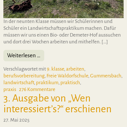
In der neunten Klasse müssen wir Schülerinnen und
Schüler ein Landwirtschaftspraktikum machen. Dafür
müssen wir uns einen Bio- oder Demeter-Hof aussuchen
und dort drei Wochen arbeiten und mithelfen. […]
from Rückblick: Landwirtschaftsprak
Weiterlesen …
Verschlagwortet mit
9. klasse
,
arbeiten
,
berufsvorbereitung
,
Freie Waldorfschule
,
Gummersbach
,
landwirtschaft
,
praktikum
,
praktisch
,
zu Rückblick: Landwirtschaftsprak
praxis
276 Kommentare
3. Ausgabe von „Wen
interessiert’s?“ erschienen
27. Mai 2025