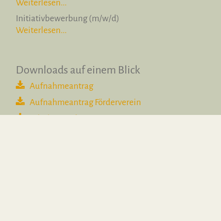
Weiterlesen...
Initiativbewerbung (m/w/d)
Weiterlesen...
Downloads auf einem Blick
Aufnahmeantrag
Aufnahmeantrag Förderverein
Schulprospekt
Freie Waldorfschule
Oberberg e.V.
Kirchhellstraße 32
51645 Gummersbach
Telefon: 02261 - 96 86 0
Fax: 02261 - 96 86 76